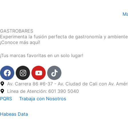
Ma
GASTROBARES
Experimenta la fusión perfecta de gastronomía y ambiente
¡Conoce más aquí!
¡Tus marcas favoritas en un solo lugar!
F
I
Y
T
a
n
o
i
c
s
u
k
Av. Carrera 86 #6-37 - Av. Ciudad de Cali con Av. Amér
e
t
t
t
Línea de Atención: 601 390 5040
b
a
u
o
PQRS
Trabaja con Nosotros
o
g
b
k
o
r
e
Habeas Data
k
a
m